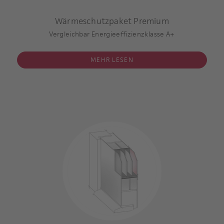
Beispielrechnung:
Typ 6508-60
Wärmeschutzpaket Premium
Einsatzfüllung
Vergleichbar Energieeffizienzklasse A+
Füllungsmaß:
1000x2000x42 mm
MEHR LESEN
Einseitige Aufsatzfüllung verglast
3-fach-Verglasung
innere und äußere Scheibe beschichtet
Argon-Gasfüllung im Scheibenzwischenraum
Dämmkern: hochwärmedämmend
Mindestfüllungsstärke 36 mm
U-Wert des Glases: 0,7 W/m2 K **
U-Wert der gesamten Türfüllung * inklusive Verglasung: 0,6
W/m2 K
* / **