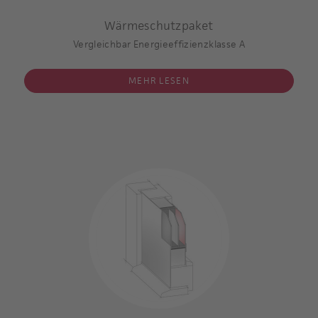
Wärmeschutzpaket
Vergleichbar Energieeffizienzklasse A
MEHR LESEN
Einsatzfüllung verglast
3-fach-Verglasung
innere und äüßere Scheibe beschichtet
Argon-Gasfüllung im Scheibenzwischenraum
Dämmkern: hochwärmedämmend
Mindestfüllungsstärke 36 mm
U-Wert des Glases: 0,7 W/m2 K **
U-Wert der gesamten Türfüllung * inklusive Verglasung: 0,8
W/m2 K
* / **