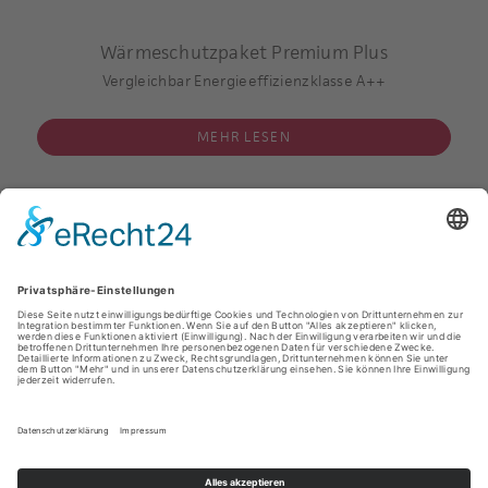
Beispielrechnung:
Typ 6508-60
Wärmeschutzpaket Premium Plus
Aufsatzfüllung
Vergleichbar Energieeffizienzklasse A++
Füllungsmaß:
1000x2000x56 mm
MEHR LESEN
Beidseitige Aufsatzfüllung verglast
4-fach-Verglasung
innere und äußere Scheibe beschichtet
Argon-Gasfüllung im Scheibenzwischenraum
Dämmkern: hochwärmedämmend
Mindestfüllungsstärke 70 mm
U-Wert des Glases: 0,5 W/m2 K **
U-Wert der gesamten Türfüllung * inklusive Verglasung: 0,4
W/m2 K
Entdecken Sie Ihre