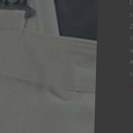
E
s
Z
f
u
A
s