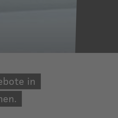
ebote in
men.