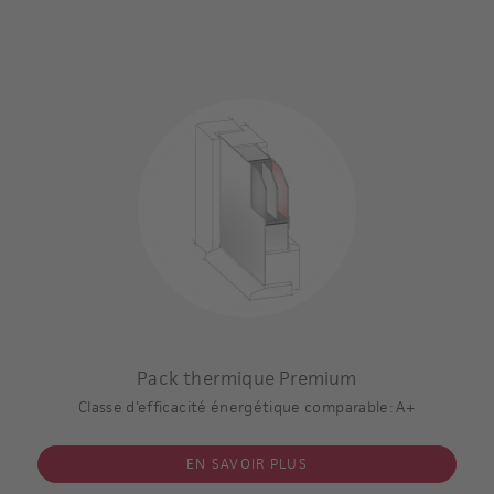
Panneau vitré posé en feuillure
Triple vitrage!
Verres intérieur et extérieur faiblement émissifs
Espace d'air avec remplissage Argon
Noyau isolant: très hautes performances
Panneau épaisseur mini 36 mm
Coefficient U du vitrage: 0,7 W/m2 K **
Coefficient U du panneau de porte complet * vitrage inclus:
0,8 W/m2 K
* / **
Exemple de calcul:
Modèle 6508-60
Pack thermique Premium
Panneau en feuillure
Classe d'efficacité énergétique comparable: A+
Dimensions panneau:
1000x2000x42 mm
EN SAVOIR PLUS