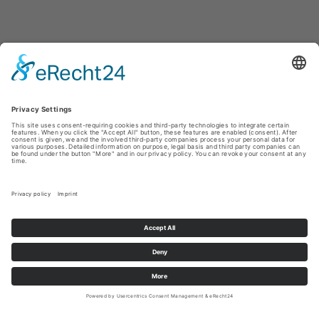
Panneau vitré posé en applique 1 face
Triple vitrage!
Verres intérieur et extérieur faiblement émissifs
Espace d'air avec remplissage Argon
Noyau isolant: très hautes performances
Panneau épaisseur mini 36 mm
Coefficient U du vitrage: 0,7 W/m2 K **
Coefficient U du panneau de porte complet * vitrage inclus:
0,6 W/m2 K
* / **
Exemple de calcul:
Modèle 6508-60
Pack thermique Premium Plus
Panneau en applique 1 face
Classe d'efficacité énergétique comparable: A++
Dimensions panneau:
1000x2000x56 mm
EN SAVOIR PLUS